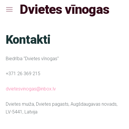
Dvietes vīnogas
Kontakti
Biedrība "Dvietes vīnogas"
+371
26 369 215
dvietesvinogas@inbox.lv
Dvietes muiža, Dvietes pagasts, Augšdaugavas novads,
LV-5441, Latvija