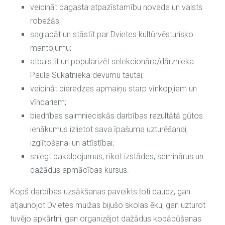
veicināt pagasta atpazīstamību novada un valsts
robežās;
saglabāt un stāstīt par Dvietes kultūrvēsturisko
mantojumu;
atbalstīt un popularizēt selekcionāra/dārznieka
Paula Sukatnieka devumu tautai;
veicināt pieredzes apmaiņu starp vīnkopjiem un
vīndariem;
biedrības saimnieciskās darbības rezultātā gūtos
ienākumus izlietot sava īpašuma uzturēšanai,
izglītošanai un attīstībai;
sniegt pakalpojumus, rīkot izstādes, seminārus un
dažādus apmācības kursus.
Kopš darbības uzsākšanas paveikts ļoti daudz, gan
atjaunojot Dvietes muižas bijušo skolas ēku, gan uzturot
tuvējo apkārtni, gan organizējot dažādus kopābūšanas