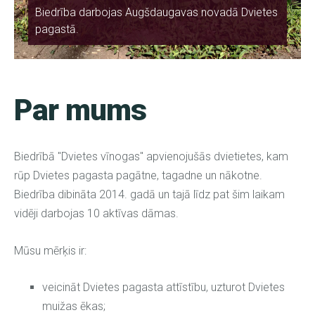
Biedrība darbojas Augšdaugavas novadā Dvietes
pagastā.
Par mums
Biedrībā "Dvietes vīnogas" apvienojušās dvietietes, kam
rūp Dvietes pagasta pagātne, tagadne un nākotne.
Biedrība dibināta 2014. gadā un tajā līdz pat šim laikam
vidēji darbojas 10 aktīvas dāmas.
Mūsu mērķis ir:
veicināt Dvietes pagasta attīstību, uzturot Dvietes
muižas ēkas;