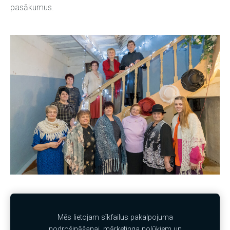
pasākumus.
Mēs lietojam sīkfailus pakalpojuma
Sīkdatnes
nodrošināšanai, mārketinga nolūkiem un