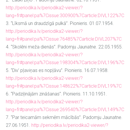
http://periodika.lv/periodika2-viewer/?
lang=fr#panel:pa%7Cissue:300900%7Carticle:DIVL122%7C
3. “Līksmā un draudzīgā pulkā”. Pionieris. 01.07.1954.
http://periodika.lv/periodika2-viewer/?
lang=fr#panel:pa%7Cissue:76485%7Carticle:DIVL207%7C
4. “Skolēni meža dienās”. Padomju Jaunatne. 22.05.1955.
http://periodika.lv/periodika2-viewer/?
lang=fr#panel:pa%7Cissue:198304%7Carticle:DIVL196%7C
5. “Div’ pļaviņas es nopļāvu”. Pionieris. 16.07.1958.
http://periodika.lv/periodika2-viewer/?
lang=fr#panel:pa%7Cissue:148622%7Carticle:DIVL19%7C
6. “Padziļinājām zināšanas”. Pionieris. 11.10.1951.
http://periodika.lv/periodika2-viewer/?
lang=fr#panel:pa%7Cissue:269540%7Carticle:DIVL149%7C
7. “Par teicamām sekmēm mācībās”. Padomju Jaunatne.
27.06.1951.
http://periodika.lv/periodika2-viewer/?