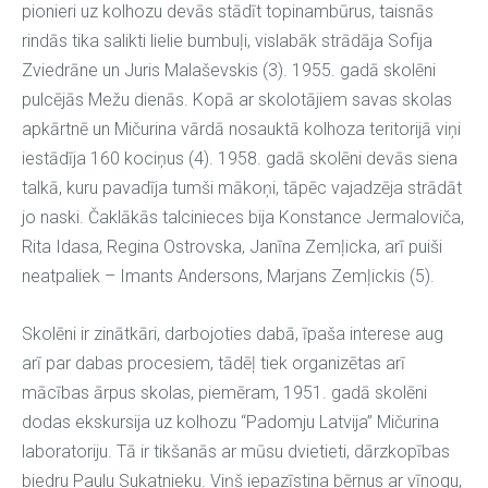
pionieri uz kolhozu devās stādīt topinambūrus, taisnās
rindās tika salikti lielie bumbuļi, vislabāk strādāja Sofija
Zviedrāne un Juris Malaševskis (3). 1955. gadā skolēni
pulcējās Mežu dienās. Kopā ar skolotājiem savas skolas
apkārtnē un Mičurina vārdā nosauktā kolhoza teritorijā viņi
iestādīja 160 kociņus (4). 1958. gadā skolēni devās siena
talkā, kuru pavadīja tumši mākoņi, tāpēc vajadzēja strādāt
jo naski. Čaklākās talcinieces bija Konstance Jermaloviča,
Rita Idasa, Regina Ostrovska, Janīna Zemļicka, arī puiši
neatpaliek – Imants Andersons, Marjans Zemļickis (5).
Skolēni ir zinātkāri, darbojoties dabā, īpaša interese aug
arī par dabas procesiem, tādēļ tiek organizētas arī
mācības ārpus skolas, piemēram, 1951. gadā skolēni
dodas ekskursija uz kolhozu “Padomju Latvija” Mičurina
laboratoriju. Tā ir tikšanās ar mūsu dvietieti, dārzkopības
biedru Paulu Sukatnieku. Viņš iepazīstina bērnus ar vīnogu,