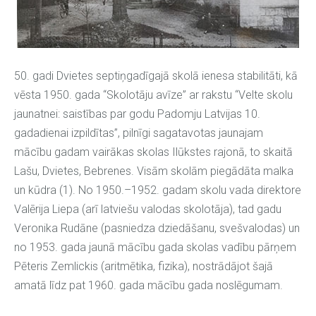
50. gadi Dvietes septiņgadīgajā skolā ienesa stabilitāti, kā
vēsta 1950. gada “Skolotāju avīze” ar rakstu “Velte skolu
jaunatnei: saistības par godu Padomju Latvijas 10.
gadadienai izpildītas”, pilnīgi sagatavotas jaunajam
mācību gadam vairākas skolas Ilūkstes rajonā, to skaitā
Lašu, Dvietes, Bebrenes. Visām skolām piegādāta malka
un kūdra (1). No 1950.–1952. gadam skolu vada direktore
Valērija Liepa (arī latviešu valodas skolotāja), tad gadu
Veronika Rudāne (pasniedza dziedāšanu, svešvalodas) un
no 1953. gada jaunā mācību gada skolas vadību pārņem
Pēteris Zemlickis (aritmētika, fizika), nostrādājot šajā
amatā līdz pat 1960. gada mācību gada noslēgumam.