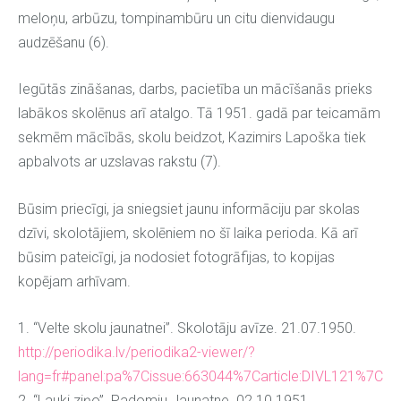
meloņu, arbūzu, tompinambūru un citu dienvidaugu
audzēšanu (6).
Iegūtās zināšanas, darbs, pacietība un mācīšanās prieks
labākos skolēnus arī atalgo. Tā 1951. gadā par teicamām
sekmēm mācībās, skolu beidzot, Kazimirs Lapoška tiek
apbalvots ar uzslavas rakstu (7).
Būsim priecīgi, ja sniegsiet jaunu informāciju par skolas
dzīvi, skolotājiem, skolēniem no šī laika perioda. Kā arī
būsim pateicīgi, ja nodosiet fotogrāfijas, to kopijas
kopējam arhīvam.
1. “Velte skolu jaunatnei”. Skolotāju avīze. 21.07.1950.
http://periodika.lv/periodika2-viewer/?
lang=fr#panel:pa%7Cissue:663044%7Carticle:DIVL121%7C
2. “Lauki ziņo”. Padomju Jaunatne. 02.10.1951.