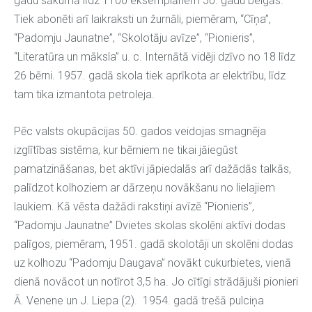
gadu sākumā līdz 1100 eksemplāriem 50. gadu beigās.
Tiek abonēti arī laikraksti un žurnāli, piemēram, “Cīņa”,
“Padomju Jaunatne”, “Skolotāju avīze”, “Pionieris”,
“Literatūra un māksla” u. c. Internātā vidēji dzīvo no 18 līdz
26 bērni. 1957. gadā skola tiek aprīkota ar elektrību, līdz
tam tika izmantota petroleja.
Pēc valsts okupācijas 50. gados veidojas smagnēja
izglītības sistēma, kur bērniem ne tikai jāiegūst
pamatzināšanas, bet aktīvi jāpiedalās arī dažādās talkās,
palīdzot kolhoziem ar dārzeņu novākšanu no lielajiem
laukiem. Kā vēsta dažādi rakstiņi avīzē “Pionieris”,
“Padomju Jaunatne” Dvietes skolas skolēni aktīvi dodas
palīgos, piemēram, 1951. gadā skolotāji un skolēni dodas
uz kolhozu “Padomju Daugava” novākt cukurbietes, vienā
dienā novācot un notīrot 3,5 ha. Jo cītīgi strādājuši pionieri
Ā. Venene un J. Liepa (2). 1954. gadā trešā pulciņa