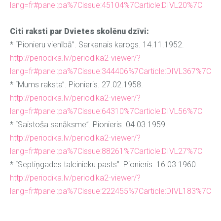
lang=fr#panel:pa%7Cissue:45104%7Carticle:DIVL20%7C
Citi raksti par Dvietes skolēnu dzīvi:
* “Pionieru vienībā”. Sarkanais karogs. 14.11.1952.
http://periodika.lv/periodika2-viewer/?
lang=fr#panel:pa%7Cissue:344406%7Carticle:DIVL367%7C
* “Mums raksta”. Pionieris. 27.02.1958.
http://periodika.lv/periodika2-viewer/?
lang=fr#panel:pa%7Cissue:64310%7Carticle:DIVL56%7C
* “Saistoša sanāksme”. Pionieris. 04.03.1959.
http://periodika.lv/periodika2-viewer/?
lang=fr#panel:pa%7Cissue:88261%7Carticle:DIVL27%7C
* “Septiņgades talcinieku pasts”. Pionieris. 16.03.1960.
http://periodika.lv/periodika2-viewer/?
lang=fr#panel:pa%7Cissue:222455%7Carticle:DIVL183%7C