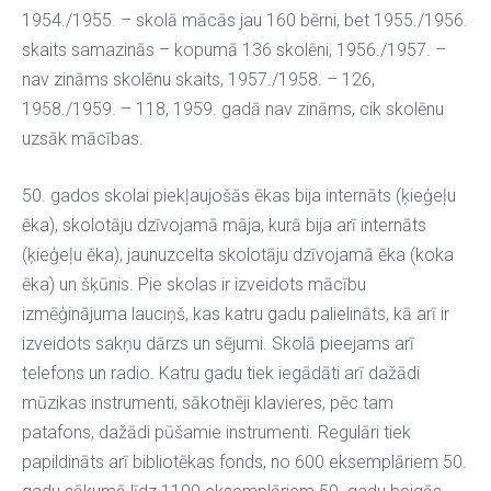
1954./1955. – skolā mācās jau 160 bērni, bet 1955./1956.
skaits samazinās – kopumā 136 skolēni, 1956./1957. –
nav zināms skolēnu skaits, 1957./1958. – 126,
1958./1959. – 118, 1959. gadā nav zināms, cik skolēnu
uzsāk mācības.
50. gados skolai piekļaujošās ēkas bija internāts (ķieģeļu
ēka), skolotāju dzīvojamā māja, kurā bija arī internāts
(ķieģeļu ēka), jaunuzcelta skolotāju dzīvojamā ēka (koka
ēka) un šķūnis. Pie skolas ir izveidots mācību
izmēģinājuma lauciņš, kas katru gadu palielināts, kā arī ir
izveidots sakņu dārzs un sējumi. Skolā pieejams arī
telefons un radio. Katru gadu tiek iegādāti arī dažādi
mūzikas instrumenti, sākotnēji klavieres, pēc tam
patafons, dažādi pūšamie instrumenti. Regulāri tiek
papildināts arī bibliotēkas fonds, no 600 eksemplāriem 50.