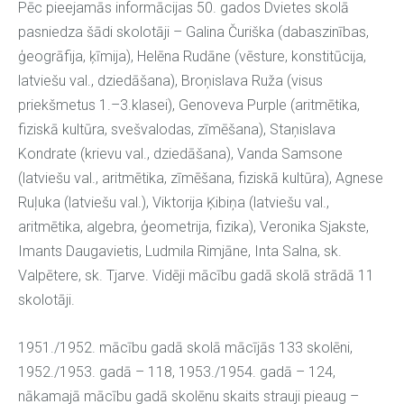
Pēc pieejamās informācijas 50. gados Dvietes skolā
pasniedza šādi skolotāji – Galina Čuriška (dabaszinības,
ģeogrāfija, ķīmija), Helēna Rudāne (vēsture, konstitūcija,
latviešu val., dziedāšana), Broņislava Ruža (visus
priekšmetus 1.–3.klasei), Genoveva Purple (aritmētika,
fiziskā kultūra, svešvalodas, zīmēšana), Staņislava
Kondrate (krievu val., dziedāšana), Vanda Samsone
(latviešu val., aritmētika, zīmēšana, fiziskā kultūra), Agnese
Ruļuka (latviešu val.), Viktorija Ķibiņa (latviešu val.,
aritmētika, algebra, ģeometrija, fizika), Veronika Sjakste,
Imants Daugavietis, Ludmila Rimjāne, Inta Salna, sk.
Valpētere, sk. Tjarve. Vidēji mācību gadā skolā strādā 11
skolotāji.
1951./1952. mācību gadā skolā mācījās 133 skolēni,
1952./1953. gadā – 118, 1953./1954. gadā – 124,
nākamajā mācību gadā skolēnu skaits strauji pieaug –