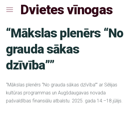
Dvietes vīnogas
“Mākslas plenērs “No
grauda sākas
dzīvība””
“Mākslas plenērs “No grauda sākas dzīvība”” ar Sēlijas
kultūras programmas un Augšdaugavas novada
pašvaldības finansiālu atbalstu. 2025. gada 14.–18.jūlijs.