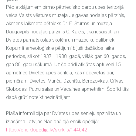
Pēc atklājumiem pirmo pētniecisko darbu upes teritorijā
veica Valsts vēstures muzeja Jelgavas nodaļas pārzinis,
akmens laikmeta pētnieks Dr. E. Šturms un muzeja
Daugavpils nodaļas pārzinis O. Kalējs, tika iesaistīti arī
Dvietes pamatskolas skolēni un mazpulku dalībnieki.
Kopumā arheoloģiskie pētījumi bijuši dažādos laika
periodos, sākot 1937.–1938. gadā, vēlāk gan 60. gados,
gan 80. gadu sākumā. Uz šo brīdi atklātas aptuveni 15
apmetnes Dvietes upes senlejā, kas nodēvētas par,
piemēram, Dvietes, Munču, Dzenīšu, Berezovkas, Grīvas,
Slobodas, Putnu salas un Vecaines apmetnēm. Šobrīd tās
dabā grūti noteikt nezinātājam.
Plaša informācija par Dvietes upes senleju apzināta un
izlasāma Latvijas Nacionālajā enciklopēdijā:
https://enciklopedija.lv/skirklis/144042