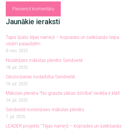
Jaunākie ieraksti
Tapis īpašs tējas namiņš – koprades un satikšanās telpa
visām paaudzēm
9. nov. 2025
Noslēdzies mākslas plenērs Sendvietē
18. jūl. 2025
Gleznošanas nodarbība Sendvietē
16. jūl. 2025
Mākslas plenēra “No grauda sākas dzīvība” nedēļa ir klāt!
14. jūl. 2025
Sendvietē norisināsies mākslas plenērs
1. jūl. 2025
LEADER projekts "Tējas namiņš – koprades un satikšanās