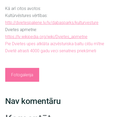
Kā arī citos avotos:
Kultūrvēstures vērtības:
http://dvietespaliene.lv/lv/dabasparks/kulturvesture
Dvietes apmetne:
https://lv.wikipedia.org/wiki/Dvietes_apmetne
Pie Dvietes upes atklāta aizvēsturiska baltu cilšu mītne
Dvietē atrasti 4000 gadu veci senatnes priekšmeti
Fotogalerija
Nav komentāru