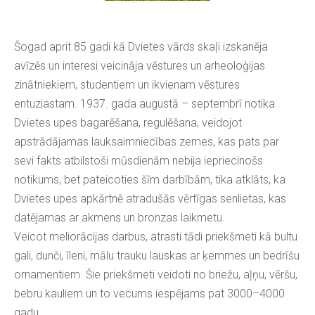
Šogad aprit 85 gadi kā Dvietes vārds skaļi izskanēja
avīzēs un interesi veicināja vēstures un arheoloģijas
zinātniekiem, studentiem un ikvienam vēstures
entuziastam. 1937. gada augustā – septembrī notika
Dvietes upes bagarēšana, regulēšana, veidojot
apstrādājamas lauksaimniecības zemes, kas pats par
sevi fakts atbilstoši mūsdienām nebija iepriecinošs
notikums, bet pateicoties šīm darbībām, tika atklāts, ka
Dvietes upes apkārtnē atradušās vērtīgas senlietas, kas
datējamas ar akmens un bronzas laikmetu.
Veicot meliorācijas darbus, atrasti tādi priekšmeti kā bultu
gali, dunči, īleni, mālu trauku lauskas ar ķemmes un bedrīšu
ornamentiem. Šie priekšmeti veidoti no briežu, aļņu, vēršu,
bebru kauliem un to vecums iespējams pat 3000–4000
gadu.